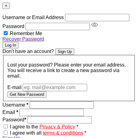
×
Username or Email Address
Password
Remember Me
Recover Password
Log In
Don't have an account?
Sign Up
Lost your password? Please enter your email address.
You will receive a link to create a new password via
email.
E-mail
Get New Password
Username
*
Email
*
Password
*
I agree to the
Privacy & Policy
*
I agree with all
terms & conditions
*