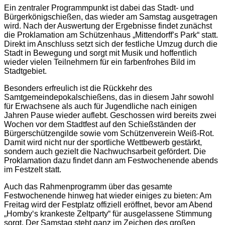
Ein zentraler Programmpunkt ist dabei das Stadt- und
Bürgerkönigschießen, das wieder am Samstag ausgetragen
wird. Nach der Auswertung der Ergebnisse findet zunächst
die Proklamation am Schützenhaus „Mittendorff’s Park“ statt.
Direkt im Anschluss setzt sich der festliche Umzug durch die
Stadt in Bewegung und sorgt mit Musik und hoffentlich
wieder vielen Teilnehmern für ein farbenfrohes Bild im
Stadtgebiet.
Besonders erfreulich ist die Rückkehr des
Samtgemeindepokalschießens, das in diesem Jahr sowohl
für Erwachsene als auch für Jugendliche nach einigen
Jahren Pause wieder auflebt. Geschossen wird bereits zwei
Wochen vor dem Stadtfest auf den Schießständen der
Bürgerschützengilde sowie vom Schützenverein Weiß-Rot.
Damit wird nicht nur der sportliche Wettbewerb gestärkt,
sondern auch gezielt die Nachwuchsarbeit gefördert. Die
Proklamation dazu findet dann am Festwochenende abends
im Festzelt statt.
Auch das Rahmenprogramm über das gesamte
Festwochenende hinweg hat wieder einiges zu bieten: Am
Freitag wird der Festplatz offiziell eröffnet, bevor am Abend
„Homby‘s krankeste Zeltparty“ für ausgelassene Stimmung
sorgt. Der Samstag steht ganz im Zeichen des großen