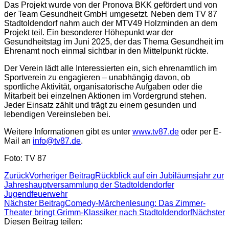
Das Projekt wurde von der Pronova BKK gefördert und von
der Team Gesundheit GmbH umgesetzt. Neben dem TV 87
Stadtoldendorf nahm auch der MTV49 Holzminden an dem
Projekt teil. Ein besonderer Höhepunkt war der
Gesundheitstag im Juni 2025, der das Thema Gesundheit im
Ehrenamt noch einmal sichtbar in den Mittelpunkt rückte.
Der Verein lädt alle Interessierten ein, sich ehrenamtlich im
Sportverein zu engagieren – unabhängig davon, ob
sportliche Aktivität, organisatorische Aufgaben oder die
Mitarbeit bei einzelnen Aktionen im Vordergrund stehen.
Jeder Einsatz zählt und trägt zu einem gesunden und
lebendigen Vereinsleben bei.
Weitere Informationen gibt es unter
www.tv87.de
oder per E-
Mail an
info@tv87.de
.
Foto: TV 87
Zurück
Vorheriger Beitrag
Rückblick auf ein Jubiläumsjahr zur
Jahreshauptversammlung der Stadtoldendorfer
Jugendfeuerwehr
Nächster Beitrag
Comedy-Märchenlesung: Das Zimmer-
Theater bringt Grimm-Klassiker nach Stadtoldendorf
Nächster
Diesen Beitrag teilen: