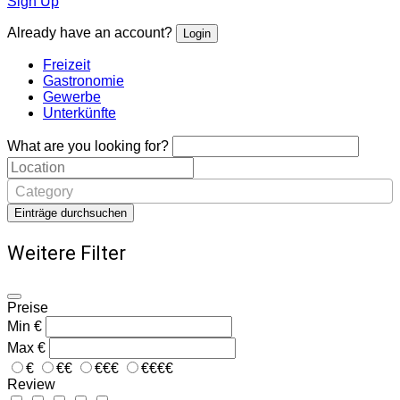
Sign Up
Already have an account?
Login
Freizeit
Gastronomie
Gewerbe
Unterkünfte
What are you looking for?
Category
Einträge durchsuchen
Weitere Filter
Preise
Min
€
Max
€
€
€€
€€€
€€€€
Review