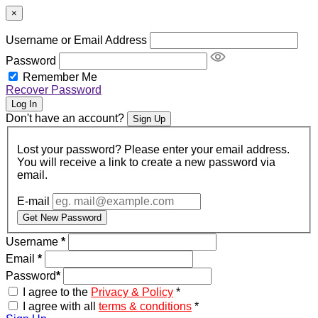
×
Username or Email Address
Password
Remember Me
Recover Password
Log In
Don't have an account?
Sign Up
Lost your password? Please enter your email address.
You will receive a link to create a new password via
email.
E-mail
Get New Password
Username
*
Email
*
Password
*
I agree to the
Privacy & Policy
*
I agree with all
terms & conditions
*