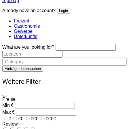
Sign Up
Already have an account?
Login
Freizeit
Gastronomie
Gewerbe
Unterkünfte
What are you looking for?
Category
Einträge durchsuchen
Weitere Filter
Preise
Min
€
Max
€
€
€€
€€€
€€€€
Review