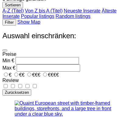
Sortieren
A-Z (Titel)
Von Z bis A (Titel)
Neueste Inserate
Älteste
Inserate
Popular listings
Random listings
Show Map
Filter
Auswahl einschränken:
Preise
Min
€
Max
€
€
€€
€€€
€€€€
Review
Zurücksetzen