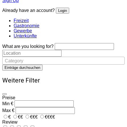
Sign Up
Already have an account?
Login
Freizeit
Gastronomie
Gewerbe
Unterkünfte
What are you looking for?
Category
Einträge durchsuchen
Weitere Filter
Preise
Min
€
Max
€
€
€€
€€€
€€€€
Review