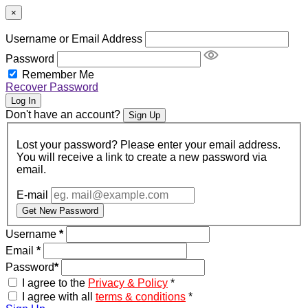
×
Username or Email Address
Password
Remember Me
Recover Password
Log In
Don't have an account?
Sign Up
Lost your password? Please enter your email address.
You will receive a link to create a new password via
email.
E-mail
Get New Password
Username
*
Email
*
Password
*
I agree to the
Privacy & Policy
*
I agree with all
terms & conditions
*