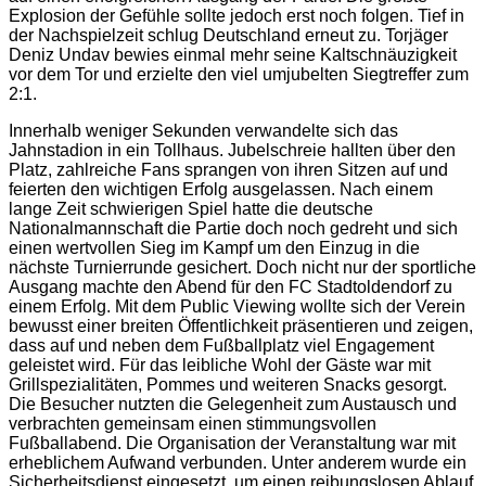
Explosion der Gefühle sollte jedoch erst noch folgen. Tief in
der Nachspielzeit schlug Deutschland erneut zu. Torjäger
Deniz Undav bewies einmal mehr seine Kaltschnäuzigkeit
vor dem Tor und erzielte den viel umjubelten Siegtreffer zum
2:1.
Innerhalb weniger Sekunden verwandelte sich das
Jahnstadion in ein Tollhaus. Jubelschreie hallten über den
Platz, zahlreiche Fans sprangen von ihren Sitzen auf und
feierten den wichtigen Erfolg ausgelassen. Nach einem
lange Zeit schwierigen Spiel hatte die deutsche
Nationalmannschaft die Partie doch noch gedreht und sich
einen wertvollen Sieg im Kampf um den Einzug in die
nächste Turnierrunde gesichert. Doch nicht nur der sportliche
Ausgang machte den Abend für den FC Stadtoldendorf zu
einem Erfolg. Mit dem Public Viewing wollte sich der Verein
bewusst einer breiten Öffentlichkeit präsentieren und zeigen,
dass auf und neben dem Fußballplatz viel Engagement
geleistet wird. Für das leibliche Wohl der Gäste war mit
Grillspezialitäten, Pommes und weiteren Snacks gesorgt.
Die Besucher nutzten die Gelegenheit zum Austausch und
verbrachten gemeinsam einen stimmungsvollen
Fußballabend. Die Organisation der Veranstaltung war mit
erheblichem Aufwand verbunden. Unter anderem wurde ein
Sicherheitsdienst eingesetzt, um einen reibungslosen Ablauf