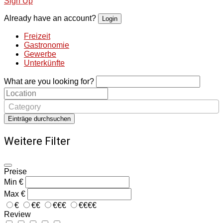
Sign Up
Already have an account?
Login
Freizeit
Gastronomie
Gewerbe
Unterkünfte
What are you looking for?
Category
Einträge durchsuchen
Weitere Filter
Preise
Min
€
Max
€
€
€€
€€€
€€€€
Review