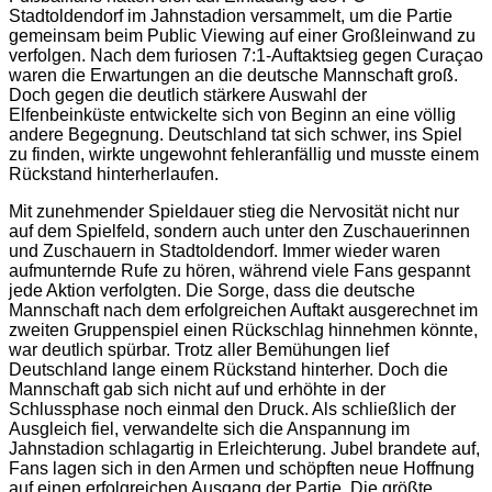
Stadtoldendorf im Jahnstadion versammelt, um die Partie
gemeinsam beim Public Viewing auf einer Großleinwand zu
verfolgen. Nach dem furiosen 7:1-Auftaktsieg gegen Curaçao
waren die Erwartungen an die deutsche Mannschaft groß.
Doch gegen die deutlich stärkere Auswahl der
Elfenbeinküste entwickelte sich von Beginn an eine völlig
andere Begegnung. Deutschland tat sich schwer, ins Spiel
zu finden, wirkte ungewohnt fehleranfällig und musste einem
Rückstand hinterherlaufen.
Mit zunehmender Spieldauer stieg die Nervosität nicht nur
auf dem Spielfeld, sondern auch unter den Zuschauerinnen
und Zuschauern in Stadtoldendorf. Immer wieder waren
aufmunternde Rufe zu hören, während viele Fans gespannt
jede Aktion verfolgten. Die Sorge, dass die deutsche
Mannschaft nach dem erfolgreichen Auftakt ausgerechnet im
zweiten Gruppenspiel einen Rückschlag hinnehmen könnte,
war deutlich spürbar. Trotz aller Bemühungen lief
Deutschland lange einem Rückstand hinterher. Doch die
Mannschaft gab sich nicht auf und erhöhte in der
Schlussphase noch einmal den Druck. Als schließlich der
Ausgleich fiel, verwandelte sich die Anspannung im
Jahnstadion schlagartig in Erleichterung. Jubel brandete auf,
Fans lagen sich in den Armen und schöpften neue Hoffnung
auf einen erfolgreichen Ausgang der Partie. Die größte