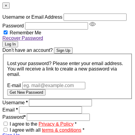
×
Username or Email Address
Password
Remember Me
Recover Password
Log In
Don't have an account?
Sign Up
Lost your password? Please enter your email address.
You will receive a link to create a new password via
email.
E-mail
Get New Password
Username
*
Email
*
Password
*
I agree to the
Privacy & Policy
*
I agree with all
terms & conditions
*