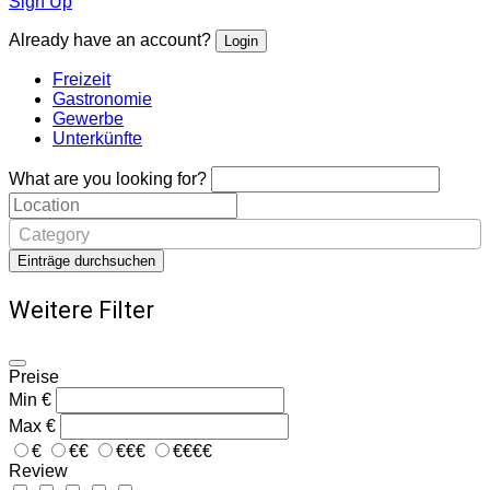
Sign Up
Already have an account?
Login
Freizeit
Gastronomie
Gewerbe
Unterkünfte
What are you looking for?
Category
Einträge durchsuchen
Weitere Filter
Preise
Min
€
Max
€
€
€€
€€€
€€€€
Review