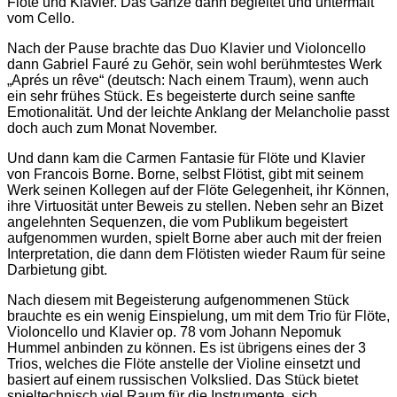
Flöte und Klavier. Das Ganze dann begleitet und untermalt
vom Cello.
Nach der Pause brachte das Duo Klavier und Violoncello
dann Gabriel Fauré zu Gehör, sein wohl berühmtestes Werk
„Aprés un rêve“ (deutsch: Nach einem Traum), wenn auch
ein sehr frühes Stück. Es begeisterte durch seine sanfte
Emotionalität. Und der leichte Anklang der Melancholie passt
doch auch zum Monat November.
Und dann kam die Carmen Fantasie für Flöte und Klavier
von Francois Borne. Borne, selbst Flötist, gibt mit seinem
Werk seinen Kollegen auf der Flöte Gelegenheit, ihr Können,
ihre Virtuosität unter Beweis zu stellen. Neben sehr an Bizet
angelehnten Sequenzen, die vom Publikum begeistert
aufgenommen wurden, spielt Borne aber auch mit der freien
Interpretation, die dann dem Flötisten wieder Raum für seine
Darbietung gibt.
Nach diesem mit Begeisterung aufgenommenen Stück
brauchte es ein wenig Einspielung, um mit dem Trio für Flöte,
Violoncello und Klavier op. 78 vom Johann Nepomuk
Hummel anbinden zu können. Es ist übrigens eines der 3
Trios, welches die Flöte anstelle der Violine einsetzt und
basiert auf einem russischen Volkslied. Das Stück bietet
spieltechnisch viel Raum für die Instrumente, sich