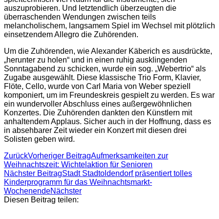
auszuprobieren. Und letztendlich überzeugten die
überraschenden Wendungen zwischen teils
melancholischem, langsamem Spiel im Wechsel mit plötzlich
einsetzendem Allegro die Zuhörenden.
Um die Zuhörenden, wie Alexander Käberich es ausdrückte,
„herunter zu holen“ und in einen ruhig ausklingenden
Sonntagabend zu schicken, wurde ein sog. „Webertrio“ als
Zugabe ausgewählt. Diese klassische Trio Form, Klavier,
Flöte, Cello, wurde von Carl Maria von Weber speziell
komponiert, um im Freundeskreis gespielt zu werden. Es war
ein wundervoller Abschluss eines außergewöhnlichen
Konzertes. Die Zuhörenden dankten den Künstlern mit
anhaltendem Applaus. Sicher auch in der Hoffnung, dass es
in absehbarer Zeit wieder ein Konzert mit diesen drei
Solisten geben wird.
Zurück
Vorheriger Beitrag
Aufmerksamkeiten zur
Weihnachtszeit: Wichtelaktion für Senioren
Nächster Beitrag
Stadt Stadtoldendorf präsentiert tolles
Kinderprogramm für das Weihnachtsmarkt-
Wochenende
Nächster
Diesen Beitrag teilen: