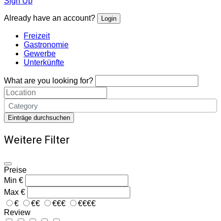
Sign Up
Already have an account?
Login
Freizeit
Gastronomie
Gewerbe
Unterkünfte
What are you looking for?
Category
Einträge durchsuchen
Weitere Filter
Preise
Min
€
Max
€
€
€€
€€€
€€€€
Review