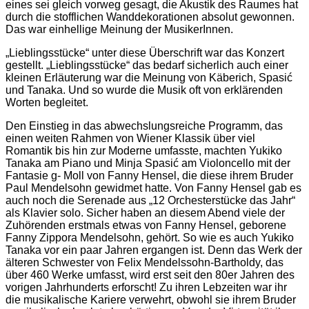
eines sei gleich vorweg gesagt, die Akustik des Raumes hat
durch die stofflichen Wanddekorationen absolut gewonnen.
Das war einhellige Meinung der MusikerInnen.
„Lieblingsstücke“ unter diese Überschrift war das Konzert
gestellt. „Lieblingsstücke“ das bedarf sicherlich auch einer
kleinen Erläuterung war die Meinung von Käberich, Spasić
und Tanaka. Und so wurde die Musik oft von erklärenden
Worten begleitet.
Den Einstieg in das abwechslungsreiche Programm, das
einen weiten Rahmen von Wiener Klassik über viel
Romantik bis hin zur Moderne umfasste, machten Yukiko
Tanaka am Piano und Minja Spasić am Violoncello mit der
Fantasie g- Moll von Fanny Hensel, die diese ihrem Bruder
Paul Mendelsohn gewidmet hatte. Von Fanny Hensel gab es
auch noch die Serenade aus „12 Orchesterstücke das Jahr“
als Klavier solo. Sicher haben an diesem Abend viele der
Zuhörenden erstmals etwas von Fanny Hensel, geborene
Fanny Zippora Mendelsohn, gehört. So wie es auch Yukiko
Tanaka vor ein paar Jahren ergangen ist. Denn das Werk der
älteren Schwester von Felix Mendelssohn-Bartholdy, das
über 460 Werke umfasst, wird erst seit den 80er Jahren des
vorigen Jahrhunderts erforscht! Zu ihren Lebzeiten war ihr
die musikalische Kariere verwehrt, obwohl sie ihrem Bruder