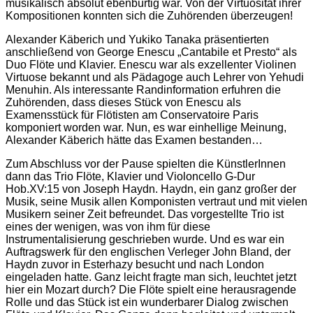
musikalisch absolut ebenbürtig war. Von der Virtuosität ihrer
Kompositionen konnten sich die Zuhörenden überzeugen!
Alexander Käberich und Yukiko Tanaka präsentierten
anschließend von George Enescu „Cantabile et Presto“ als
Duo Flöte und Klavier. Enescu war als exzellenter Violinen
Virtuose bekannt und als Pädagoge auch Lehrer von Yehudi
Menuhin. Als interessante Randinformation erfuhren die
Zuhörenden, dass dieses Stück von Enescu als
Examensstück für Flötisten am Conservatoire Paris
komponiert worden war. Nun, es war einhellige Meinung,
Alexander Käberich hätte das Examen bestanden…
Zum Abschluss vor der Pause spielten die KünstlerInnen
dann das Trio Flöte, Klavier und Violoncello G-Dur
Hob.XV:15 von Joseph Haydn. Haydn, ein ganz großer der
Musik, seine Musik allen Komponisten vertraut und mit vielen
Musikern seiner Zeit befreundet. Das vorgestellte Trio ist
eines der wenigen, was von ihm für diese
Instrumentalisierung geschrieben wurde. Und es war ein
Auftragswerk für den englischen Verleger John Bland, der
Haydn zuvor in Esterhazy besucht und nach London
eingeladen hatte. Ganz leicht fragte man sich, leuchtet jetzt
hier ein Mozart durch? Die Flöte spielt eine herausragende
Rolle und das Stück ist ein wunderbarer Dialog zwischen