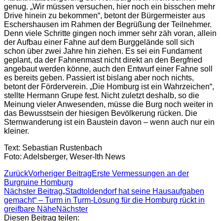
genug. „Wir müssen versuchen, hier noch ein bisschen mehr
Drive hinein zu bekommen“, betont der Bürgermeister aus
Eschershausen im Rahmen der Begrüßung der Teilnehmer.
Denn viele Schritte gingen noch immer sehr zäh voran, allein
der Aufbau einer Fahne auf dem Burggelände soll sich
schon über zwei Jahre hin ziehen. Es sei ein Fundament
geplant, da der Fahnenmast nicht direkt an den Bergfried
angebaut werden könne, auch den Entwurf einer Fahne soll
es bereits geben. Passiert ist bislang aber noch nichts,
betont der Förderverein. „Die Homburg ist ein Wahrzeichen“,
stellte Hermann Grupe fest. Nicht zuletzt deshalb, so die
Meinung vieler Anwesenden, müsse die Burg noch weiter in
das Bewusstsein der hiesigen Bevölkerung rücken. Die
Sternwanderung ist ein Baustein davon – wenn auch nur ein
kleiner.
Text: Sebastian Rustenbach
Foto: Adelsberger, Weser-Ith News
Zurück
Vorheriger Beitrag
Erste Vermessungen an der
Burgruine Homburg
Nächster Beitrag
„Stadtoldendorf hat seine Hausaufgaben
gemacht“ – Turm in Turm-Lösung für die Homburg rückt in
greifbare Nähe
Nächster
Diesen Beitrag teilen: