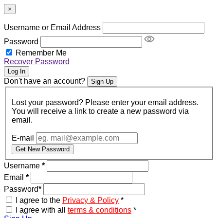
×
Username or Email Address
Password
Remember Me
Recover Password
Log In
Don't have an account?
Sign Up
Lost your password? Please enter your email address.
You will receive a link to create a new password via
email.
E-mail
Get New Password
Username
*
Email
*
Password
*
I agree to the
Privacy & Policy
*
I agree with all
terms & conditions
*