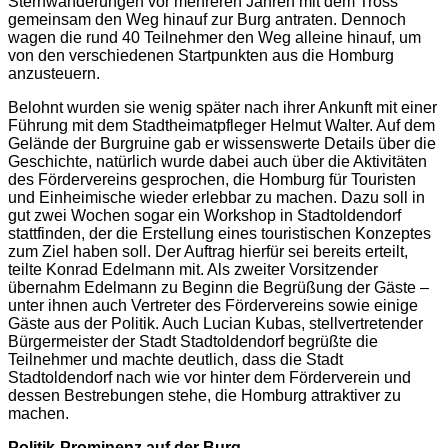
Sternwanderungen vor mehreren Jahren mit dem Tross
gemeinsam den Weg hinauf zur Burg antraten. Dennoch
wagen die rund 40 Teilnehmer den Weg alleine hinauf, um
von den verschiedenen Startpunkten aus die Homburg
anzusteuern.
Belohnt wurden sie wenig später nach ihrer Ankunft mit einer
Führung mit dem Stadtheimatpfleger Helmut Walter. Auf dem
Gelände der Burgruine gab er wissenswerte Details über die
Geschichte, natürlich wurde dabei auch über die Aktivitäten
des Fördervereins gesprochen, die Homburg für Touristen
und Einheimische wieder erlebbar zu machen. Dazu soll in
gut zwei Wochen sogar ein Workshop in Stadtoldendorf
stattfinden, der die Erstellung eines touristischen Konzeptes
zum Ziel haben soll. Der Auftrag hierfür sei bereits erteilt,
teilte Konrad Edelmann mit. Als zweiter Vorsitzender
übernahm Edelmann zu Beginn die Begrüßung der Gäste –
unter ihnen auch Vertreter des Fördervereins sowie einige
Gäste aus der Politik. Auch Lucian Kubas, stellvertretender
Bürgermeister der Stadt Stadtoldendorf begrüßte die
Teilnehmer und machte deutlich, dass die Stadt
Stadtoldendorf nach wie vor hinter dem Förderverein und
dessen Bestrebungen stehe, die Homburg attraktiver zu
machen.
Politik-Prominenz auf der Burg