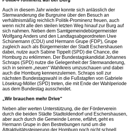
Auch in diesem Jahr wieder konnte sich anlässlich der
Sternwanderung die Burgruine über den Besuch an
verhältnismäßig reichlich Politik-Prominenz freuen, auch
wenn nicht alle den steilen letzten Weg hinauf zur Burg auf
sich nahmen. Neben dem Samtgemeindebürgermeister
Wolfgang Anders und den Landtagsabgeordneten Uwe
Schünemann (CDU) und Hermann Grupe (FDP), Grupe
zugleich auch als Bürgermeister der Stadt Eschershausen
dabei, nutze auch Sabine Tippelt (SPD) die Chance, die
Homburg zu erklimmen. Der Bundestagskandidat Johannes
Schraps (SPD) nutze die Gelegenheit der Sternwanderung,
sich in seinem „neuen“ Wahlkreis umzuschauen und dabei
auch die Homburg kennenzulernen. Schraps soll zur
nächsten Bundestagswahl in die Fußstapfen von Gabriele
Lösekrug-Möller (SPD) treten, die mit Ende der Wahlperiode
aus dem Bundestag ausscheidet.
„Wir brauchen mehr Drive“
Neben aller werten Unterstützung, die der Förderverein
durch die beiden Städte Stadtoldendorf und Eschershausen,
aber auch durch die Gemeinde Lenne, erfährt, geht es
Hermann Grupe in den Bestrebungen rund um die
Attraktivitätssteigerung der Homburg noch nicht schnell