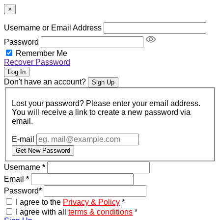
×
Username or Email Address
Password
Remember Me
Recover Password
Log In
Don't have an account?
Sign Up
Lost your password? Please enter your email address.
You will receive a link to create a new password via
email.
E-mail
Get New Password
Username
*
Email
*
Password
*
I agree to the
Privacy & Policy
*
I agree with all
terms & conditions
*